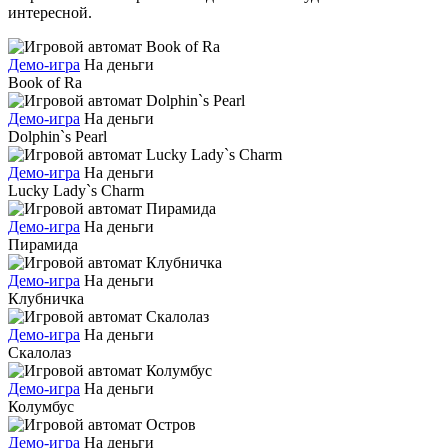
интересной.
Демо-игра
На деньги
Book of Ra
Демо-игра
На деньги
Dolphin`s Pearl
Демо-игра
На деньги
Lucky Lady`s Charm
Демо-игра
На деньги
Пирамида
Демо-игра
На деньги
Клубничка
Демо-игра
На деньги
Скалолаз
Демо-игра
На деньги
Колумбус
Демо-игра
На деньги